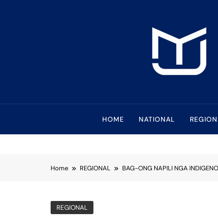
Skip
to
content
Mindanao Journa
Bringing Mindanao To The Center
HOME
NATIONAL
REGION
Home
REGIONAL
BAG-ONG NAPILI NGA INDIGEN
REGIONAL