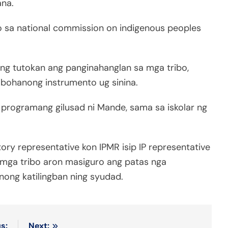
ana.
 sa national commission on indigenous peoples
ng tutokan ang panginahanglan sa mga tribo,
bohanong instrumento ug sinina.
 programang gilusad ni Mande, sama sa iskolar ng
ory representative kon IPMR isip IP representative
a mga tribo aron masiguro ang patas nga
nong katilingban ning syudad.
s:
Next: