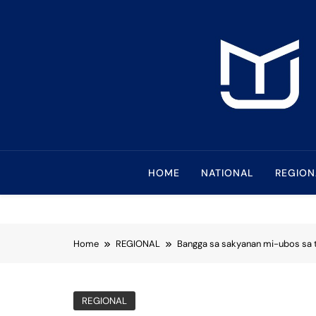
Skip
to
content
Mindanao Journa
Bringing Mindanao To The Center
HOME
NATIONAL
REGION
Home
REGIONAL
Bangga sa sakyanan mi-ubos sa 
REGIONAL