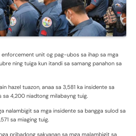
fic enforcement unit og pag-ubos sa ihap sa mga
ubre ning tuiga kun itandi sa samang panahon sa
n hazel tuazon, anaa sa 3,581 ka insidente sa
 sa 4,200 niadtong milabayng tuig.
ga nalambigit sa mga insidente sa bangga sulod sa
,571 sa miaging tuig.
mga pribadong sakyanan sa mga malambigit sa