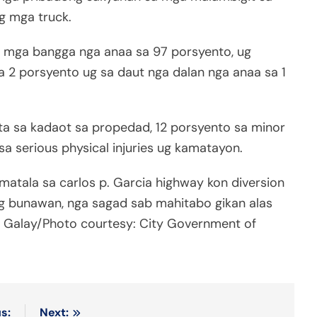
g mga truck.
 mga bangga nga anaa sa 97 porsyento, ug
 2 porsyento ug sa daut nga dalan nga anaa sa 1
a sa kadaot sa propedad, 12 porsyento sa minor
 sa serious physical injuries ug kamatayon.
atala sa carlos p. Garcia highway kon diversion
ug bunawan, nga sagad sab mahitabo gikan alas
s Galay/Photo courtesy: City Government of
s:
Next: