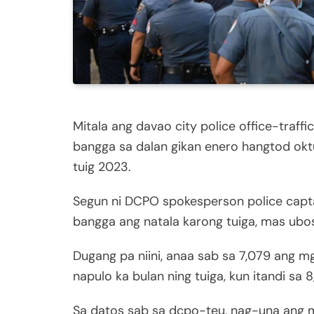
Mitala ang davao city police office-traf
bangga sa dalan gikan enero hangtod okt
tuig 2023.
Segun ni DCPO spokesperson police captai
bangga ang natala karong tuiga, mas ubos
Dugang pa niini, anaa sab sa 7,079 ang m
napulo ka bulan ning tuiga, kun itandi sa 8
Sa datos sab sa dcpo-teu, nag-una ang 