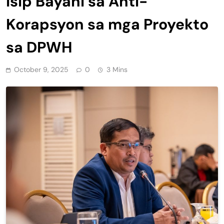
Isip Bayani sa Anti-
Korapsyon sa mga Proyekto
sa DPWH
October 9, 2025
0
3 Mins