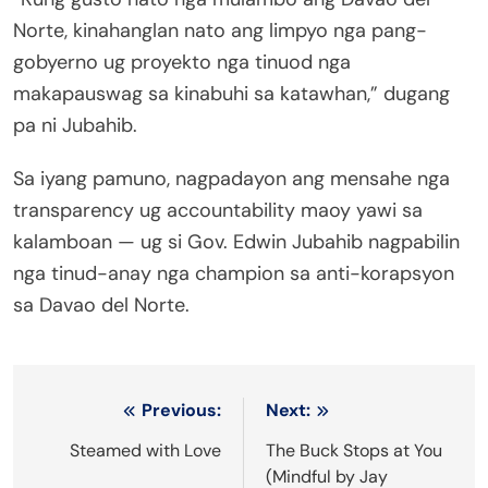
Norte, kinahanglan nato ang limpyo nga pang-
gobyerno ug proyekto nga tinuod nga
makapauswag sa kinabuhi sa katawhan,” dugang
pa ni Jubahib.
Sa iyang pamuno, nagpadayon ang mensahe nga
transparency ug accountability maoy yawi sa
kalamboan — ug si Gov. Edwin Jubahib nagpabilin
nga tinud-anay nga champion sa anti-korapsyon
sa Davao del Norte.
Post
Previous:
Next:
navigation
Steamed with Love
The Buck Stops at You
(Mindful by Jay