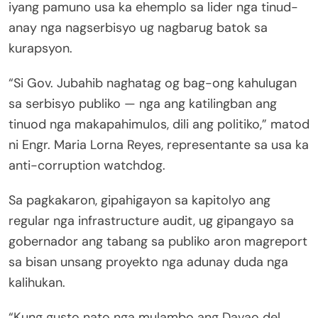
iyang pamuno usa ka ehemplo sa lider nga tinud-
anay nga nagserbisyo ug nagbarug batok sa
kurapsyon.
“Si Gov. Jubahib naghatag og bag-ong kahulugan
sa serbisyo publiko — nga ang katilingban ang
tinuod nga makapahimulos, dili ang politiko,” matod
ni Engr. Maria Lorna Reyes, representante sa usa ka
anti-corruption watchdog.
Sa pagkakaron, gipahigayon sa kapitolyo ang
regular nga infrastructure audit, ug gipangayo sa
gobernador ang tabang sa publiko aron magreport
sa bisan unsang proyekto nga adunay duda nga
kalihukan.
“Kung gusto nato nga mulambo ang Davao del