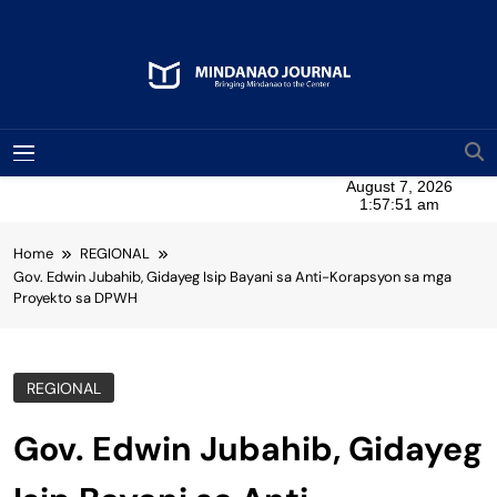
Skip
to
content
Mindanao Journal
Bringing Mindanao To The Center
MENU
Home
REGIONAL
Gov. Edwin Jubahib, Gidayeg Isip Bayani sa Anti-Korapsyon sa mga
Proyekto sa DPWH
REGIONAL
Gov. Edwin Jubahib, Gidayeg