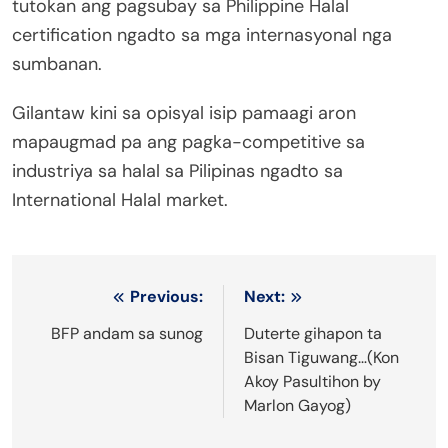
tutokan ang pagsubay sa Philippine Halal
certification ngadto sa mga internasyonal nga
sumbanan.
Gilantaw kini sa opisyal isip pamaagi aron
mapaugmad pa ang pagka-competitive sa
industriya sa halal sa Pilipinas ngadto sa
International Halal market.
Post
Previous:
Next:
navigation
BFP andam sa sunog
Duterte gihapon ta
Bisan Tiguwang…(Kon
Akoy Pasultihon by
Marlon Gayog)