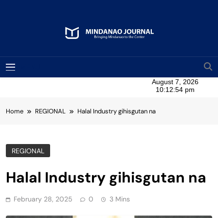
Skip
to
content
Mindanao Journal
Bringing Mindanao To The Center
MENU
Home
REGIONAL
Halal Industry gihisgutan na
REGIONAL
Halal Industry gihisgutan na
February 28, 2025
0
3 Mins