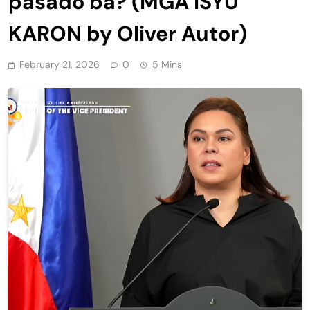
pasado ba? (MGA ISYU
KARON by Oliver Autor)
February 21, 2026
0
5 Mins