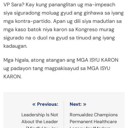
VP Sara? Kay kung pananglitan ug ma-impeach
siya siguradong moluag gyud ang ginhawa sa iyang
mga kontra-partido. Apan ug dili siya madutlan sa
mga kaso batok niya karon sa Kongreso murag
sigurado na o duol na gyud sa tinuod ang iyang
kadaugan.
Mga higala, atong atangan ang MGA ISYU KARON
ug padayon tang magpakisayud sa MGA ISYU
KARON.
Post
Previous:
Next:
navigation
Leadership Is Not
Romualdez Champions
About the Leader
Permanent Healthcare