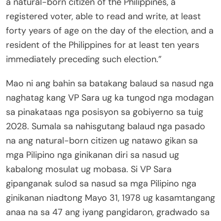
a natural-born citizen of the Philippines, a
registered voter, able to read and write, at least
forty years of age on the day of the election, and a
resident of the Philippines for at least ten years
immediately preceding such election.”
Mao ni ang bahin sa batakang balaud sa nasud nga
naghatag kang VP Sara ug ka tungod nga modagan
sa pinakataas nga posisyon sa gobiyerno sa tuig
2028. Sumala sa nahisgutang balaud nga pasado
na ang natural-born citizen ug natawo gikan sa
mga Pilipino nga ginikanan diri sa nasud ug
kabalong mosulat ug mobasa. Si VP Sara
gipanganak sulod sa nasud sa mga Pilipino nga
ginikanan niadtong Mayo 31, 1978 ug kasamtangang
anaa na sa 47 ang iyang pangidaron, gradwado sa