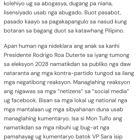
kolehiyo ug sa abogasya, dugang pa niana,
lisensiyado usab nga abugado. Buot pasabot,
pasado kaayo sa pagakapangulo sa nasud kung
botaran sa bagang duot sa katawhang Pilipino.
Apan human nga nideklara ang anak sa kanhi
Presidente Rodrigo Roa Duterte sa iyang tumong
sa eleksyon 2028 namatikdan sa publiko nga daw
nataranta ang mga kontra-partido tungod sa ilang
mga negatibong reaksyon. Managlahing reaksyon
ang nigawas sa mga “netizens” sa “social media”
ug facebook. Bisan sa mga lokal ug national nga
mga mantalaan ug mga sibyahanan duna usab
managlahing kumentaryo. Isa si Mon Tulfo ang
namatikdan sa mga nibuhi ug bug-at nga
pamahayag ug kumentaryo batok VP Sara isip