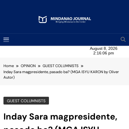
Skip
to
content
Mindanao Journal
Bringing Mindanao To The Center
MENU
Home
OPINION
GUEST COLUMNISTS
Inday Sara magpresidente, pasado ba? (MGA ISYU KARON by Oliver
Autor)
GUEST COLUMNISTS
Inday Sara magpresidente,