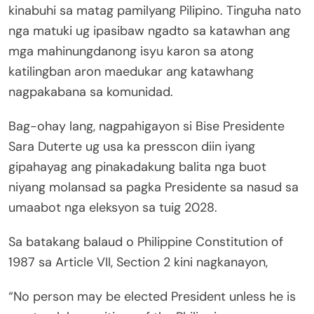
kinabuhi sa matag pamilyang Pilipino. Tinguha nato
nga matuki ug ipasibaw ngadto sa katawhan ang
mga mahinungdanong isyu karon sa atong
katilingban aron maedukar ang katawhang
nagpakabana sa komunidad.
Bag-ohay lang, nagpahigayon si Bise Presidente
Sara Duterte ug usa ka presscon diin iyang
gipahayag ang pinakadakung balita nga buot
niyang molansad sa pagka Presidente sa nasud sa
umaabot nga eleksyon sa tuig 2028.
Sa batakang balaud o Philippine Constitution of
1987 sa Article VII, Section 2 kini nagkanayon,
“No person may be elected President unless he is