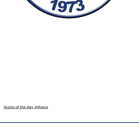
Quote of the day @Kwize