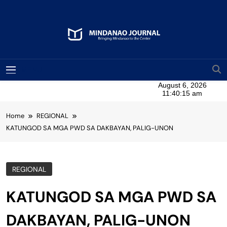
Skip
to
content
Mindanao Journal
Bringing Mindanao To The Center
MENU
Home
REGIONAL
KATUNGOD SA MGA PWD SA DAKBAYAN, PALIG-UNON
REGIONAL
KATUNGOD SA MGA PWD SA
DAKBAYAN, PALIG-UNON