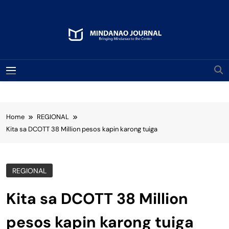
Skip
to
content
Mindanao Journal
Bringing Mindanao To The Center
MENU
Home
REGIONAL
Kita sa DCOTT 38 Million pesos kapin karong tuiga
REGIONAL
Kita sa DCOTT 38 Million
pesos kapin karong tuiga