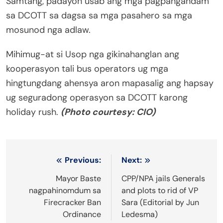
Samtang, padayon usab ang mga pagpangandam
sa DCOTT sa dagsa sa mga pasahero sa mga
mosunod nga adlaw.
Mihimug-at si Usop nga gikinahanglan ang
kooperasyon tali bus operators ug mga
hingtungdang ahensya aron mapasalig ang hapsay
ug seguradong operasyon sa DCOTT karong
holiday rush.
(Photo courtesy: CIO)
Post
Previous:
Next:
navigation
Mayor Baste
CPP/NPA jails Generals
nagpahinomdum sa
and plots to rid of VP
Firecracker Ban
Sara (Editorial by Jun
Ordinance
Ledesma)