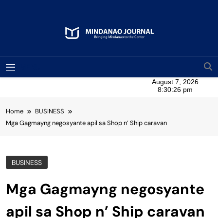
Skip
to
content
Mindanao Journal
Bringing Mindanao To The Center
MENU
Home
BUSINESS
Mga Gagmayng negosyante apil sa Shop n’ Ship caravan
BUSINESS
Mga Gagmayng negosyante
apil sa Shop n’ Ship caravan