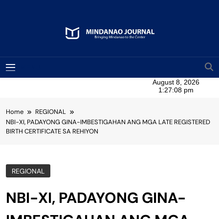
Skip
to
content
Mindanao Journal
Bringing Mindanao To The Center
MENU
Home
REGIONAL
NBI-XI, PADAYONG GINA-IMBESTIGAHAN ANG MGA LATE REGISTERED
BIRTH CERTIFICATE SA REHIYON
REGIONAL
NBI-XI, PADAYONG GINA-