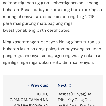
naimbestigahan ug gina-imbestigahan sa ilahang
buhatan. Busa, padayon karun ang backtracking sa
maong ahensya sukad pa kaniadtong tuig 2016
para masigurong matubag ang mga
kwestiyonableng birth certificates.
Ning kasamtangan, padayon kining ginatutukan sa
buhatan lakip na amg pakogtambayayong sa uban
pang mga ahensya sa pagsigurong walay nakalusot
nga iligal nga mga dokumento dinhi sa rehiyon.
Post
Previous:
Next:
navigation
DCOTT,
Basbas(Bunyag) sa
GIPANGANDAMAN NA
Tribo Kay Cong Dujali
ANG PAGDAGSA SA
ug BM Amit (Kon Akoy