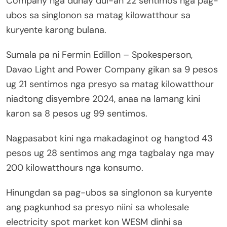
Company nga dunay dul-an 22 sentimos nga pag-
ubos sa singlonon sa matag kilowatthour sa
kuryente karong bulana.
Sumala pa ni Fermin Edillon – Spokesperson,
Davao Light and Power Company gikan sa 9 pesos
ug 21 sentimos nga presyo sa matag kilowatthour
niadtong disyembre 2024, anaa na lamang kini
karon sa 8 pesos ug 99 sentimos.
Nagpasabot kini nga makadaginot og hangtod 43
pesos ug 28 sentimos ang mga tagbalay nga may
200 kilowatthours nga konsumo.
Hinungdan sa pag-ubos sa singlonon sa kuryente
ang pagkunhod sa presyo niini sa wholesale
electricity spot market kon WESM dinhi sa