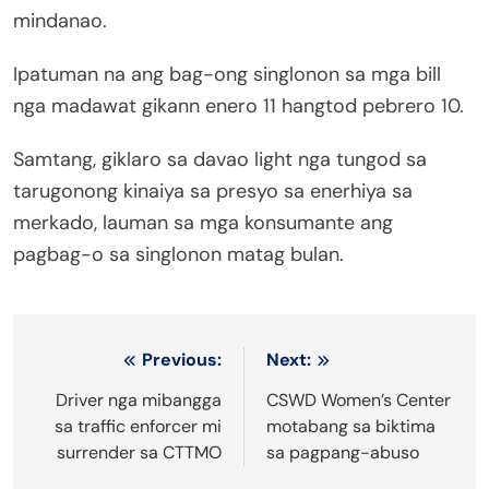
mindanao.
Ipatuman na ang bag-ong singlonon sa mga bill
nga madawat gikann enero 11 hangtod pebrero 10.
Samtang, giklaro sa davao light nga tungod sa
tarugonong kinaiya sa presyo sa enerhiya sa
merkado, lauman sa mga konsumante ang
pagbag-o sa singlonon matag bulan.
Post
Previous:
Next:
navigation
Driver nga mibangga
CSWD Women’s Center
sa traffic enforcer mi
motabang sa biktima
surrender sa CTTMO
sa pagpang-abuso