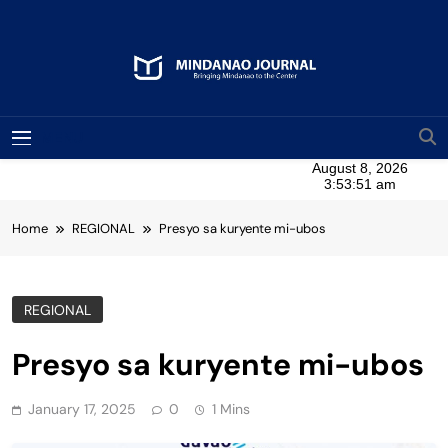
Skip
to
content
Mindanao Journal
Bringing Mindanao To The Center
MENU
Home
REGIONAL
Presyo sa kuryente mi-ubos
REGIONAL
Presyo sa kuryente mi-ubos
January 17, 2025
0
1 Mins