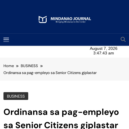
Skip
to
content
Mindanao Journal
Bringing Mindanao To The Center
MENU
Home
BUSINESS
Ordinansa sa pag-empleyo sa Senior Citizens giplastar
BUSINESS
Ordinansa sa pag-empleyo
sa Senior Citizens giplastar