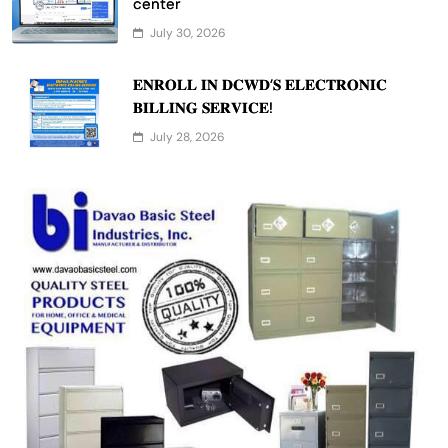
center
July 30, 2026
𝐄𝐍𝐑𝐎𝐋𝐋 𝐈𝐍 𝐃𝐂𝐖𝐃’𝐒 𝐄𝐋𝐄𝐂𝐓𝐑𝐎𝐍𝐈𝐂
𝐁𝐈𝐋𝐋𝐈𝐍𝐆 𝐒𝐄𝐑𝐕𝐈𝐂𝐄!
July 28, 2026