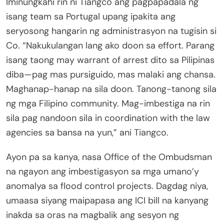
Iminungkahi rin ni Tiangco ang pagpapadala ng
isang team sa Portugal upang ipakita ang
seryosong hangarin ng administrasyon na tugisin si
Co. “Nakukulangan lang ako doon sa effort. Parang
isang taong may warrant of arrest dito sa Pilipinas
diba—pag mas pursiguido, mas malaki ang chansa.
Maghanap-hanap na sila doon. Tanong-tanong sila
ng mga Filipino community. Mag-imbestiga na rin
sila pag nandoon sila in coordination with the law
agencies sa bansa na yun,” ani Tiangco.
Ayon pa sa kanya, nasa Office of the Ombudsman
na ngayon ang imbestigasyon sa mga umano’y
anomalya sa flood control projects. Dagdag niya,
umaasa siyang maipapasa ang ICI bill na kanyang
inakda sa oras na magbalik ang sesyon ng