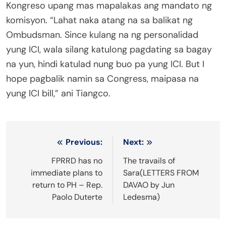
Kongreso upang mas mapalakas ang mandato ng
komisyon. “Lahat naka atang na sa balikat ng
Ombudsman. Since kulang na ng personalidad
yung ICI, wala silang katulong pagdating sa bagay
na yun, hindi katulad nung buo pa yung ICI. But I
hope pagbalik namin sa Congress, maipasa na
yung ICI bill,” ani Tiangco.
Post
Previous:
Next:
navigation
FPRRD has no
The travails of
immediate plans to
Sara(LETTERS FROM
return to PH – Rep.
DAVAO by Jun
Paolo Duterte
Ledesma)