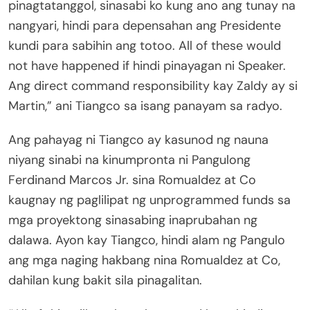
pinagtatanggol, sinasabi ko kung ano ang tunay na
nangyari, hindi para depensahan ang Presidente
kundi para sabihin ang totoo. All of these would
not have happened if hindi pinayagan ni Speaker.
Ang direct command responsibility kay Zaldy ay si
Martin,” ani Tiangco sa isang panayam sa radyo.
Ang pahayag ni Tiangco ay kasunod ng nauna
niyang sinabi na kinumpronta ni Pangulong
Ferdinand Marcos Jr. sina Romualdez at Co
kaugnay ng paglilipat ng unprogrammed funds sa
mga proyektong sinasabing inaprubahan ng
dalawa. Ayon kay Tiangco, hindi alam ng Pangulo
ang mga naging hakbang nina Romualdez at Co,
dahilan kung bakit sila pinagalitan.